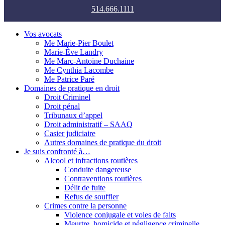
514.666.1111
Vos avocats
Me Marie-Pier Boulet
Marie-Ève Landry
Me Marc-Antoine Duchaine
Me Cynthia Lacombe
Me Patrice Paré
Domaines de pratique en droit
Droit Criminel
Droit pénal
Tribunaux d’appel
Droit administratif – SAAQ
Casier judiciaire
Autres domaines de pratique du droit
Je suis confronté à…
Alcool et infractions routières
Conduite dangereuse
Contraventions routières
Délit de fuite
Refus de souffler
Crimes contre la personne
Violence conjugale et voies de faits
Meurtre, homicide et négligence criminelle