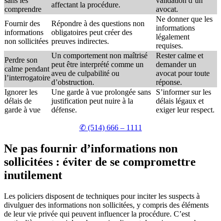
sans les
validation d’un
affectant la procédure.
comprendre
avocat.
Ne donner que les
Fournir des
Répondre à des questions non
informations
informations
obligatoires peut créer des
légalement
non sollicitées
preuves indirectes.
requises.
Un comportement non maîtrisé
Rester calme et
Perdre son
peut être interprété comme un
demander un
calme pendant
aveu de culpabilité ou
avocat pour toute
l’interrogatoire
d’obstruction.
réponse.
Ignorer les
Une garde à vue prolongée sans
S’informer sur les
délais de
justification peut nuire à la
délais légaux et
garde à vue
défense.
exiger leur respect.
✆ (514) 666 – 1111
Ne pas fournir d’informations non
sollicitées : éviter de se compromettre
inutilement
Les policiers disposent de techniques pour inciter les suspects à
divulguer des informations non sollicitées, y compris des éléments
de leur vie privée qui peuvent influencer la procédure. C’est