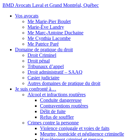
BMD Avocats Laval et Grand Montréal, Québec
Vos avocats
Me Marie-Pier Boulet
Marie-Ève Landry
Me Marc-Antoine Duchaine
Me Cynthia Lacombe
Me Patrice Paré
Domaine de pratique du droit
Droit Criminel
Droit pénal
Tribunaux d’appel
Droit administratif – SAAQ
Casier judiciaire
Autres domaines de pratique du droit
Je suis confronté à…
Alcool et infractions routières
Conduite dangereuse
Contraventions routières
Délit de fuite
Refus de souffler
Crimes contre la personne
Violence conjugale et voies de faits
Meurtre, homicide et négligence criminelle
Harcèlement criminel et menace