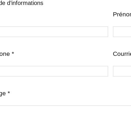
e d’informations
Préno
one *
Courri
e *