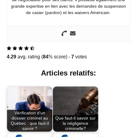
grande expertise en lien avec les demandes de suspension
de casier (pardon) et les waivers Américain.
4.29
avg. rating (
84
% score) -
7
votes
Articles relatifs:
Vérification d’un
dossier criminel au
Que faut-il savoir sur
Québec : que faut-il
la négligence
savoir ?
criminelle?