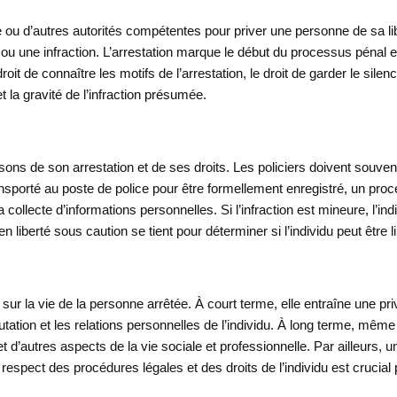
ce ou d’autres autorités compétentes pour priver une personne de sa l
une infraction. L’arrestation marque le début du processus pénal et 
roit de connaître les motifs de l’arrestation, le droit de garder le silen
la gravité de l’infraction présumée.
ons de son arrestation et de ses droits. Les policiers doivent souvent
 transporté au poste de police pour être formellement enregistré, un pr
a collecte d’informations personnelles. Si l’infraction est mineure, l’i
iberté sous caution se tient pour déterminer si l’individu peut être lib
r la vie de la personne arrêtée. À court terme, elle entraîne une priv
tation et les relations personnelles de l’individu. À long terme, même
et d’autres aspects de la vie sociale et professionnelle. Par ailleurs,
 respect des procédures légales et des droits de l’individu est crucial 